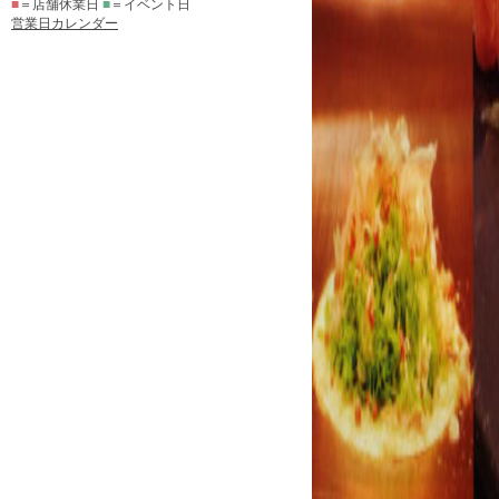
■
＝店舗休業日
■
＝イベント日
営業日カレンダー