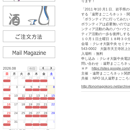
ります！
「2011 年10 月1 日、
する「遠野まごころネット・関
「ボランティアに行ってみたい
ボランティアは必要無いのでは
ンティア活動の為のノウハウと
ティア活動の一歩を後押しする
１０月１日土曜日 １８時３０
会場 ：クレオ大阪中央 セミナ
543-0002 大阪市天王寺区上汐(う
入場料 ：無料
申し込み ：クレオ大阪中央電話 
問い合わせ ：遠野まごころネット関
2026.08
ＨＰ
https://sites.google.com
今日
主催 ・遠野まごころネット関
日
月
火
水
木
金
土
26
27
28
29
30
31
1
共催 ：NPO 法人遠野まごこ
定休日
http://tonomagokoro.net/archi
2
3
4
5
6
7
8
定休日
9
10
11
12
13
14
15
定休日
16
17
18
19
20
21
22
定休日
23
24
25
26
27
28
29
定休日
30
31
1
2
3
4
5
定休日