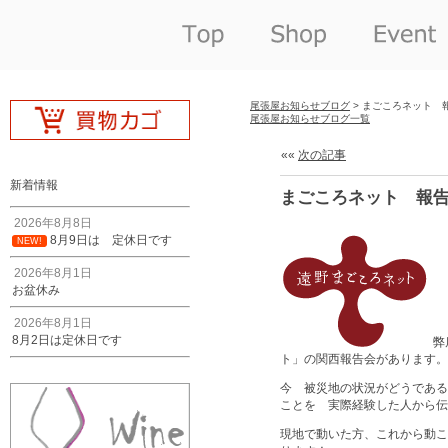
尾張屋お知らせブログ
> まごころネット 
尾張屋お知らせブログ一覧
««
次の記事
新着情報
まごころネット 報
2026年8月8日
8月9日は 定休日です
NEW!
2026年8月1日
お盆休み
2026年8月1日
8月2日は定休日です
弊
ト」の関西報告会があります。
今 被災地の状況がどうである
ことを 実際経験した人から伝
現地で動いた方、これから動こ