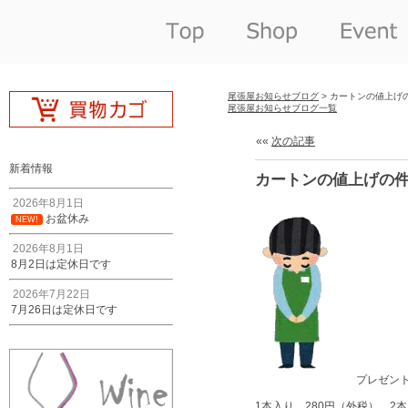
尾張屋お知らせブログ
> カートンの値上げ
尾張屋お知らせブログ一覧
««
次の記事
新着情報
カートンの値上げの
2026年8月1日
お盆休み
NEW!
2026年8月1日
8月2日は定休日です
2026年7月22日
7月26日は定休日です
プレゼン
1本入り 280円（外税） 2