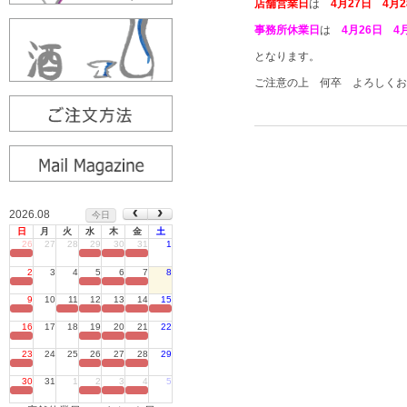
店舗営業日
は
4月27日 4月
事務所休業日
は
4月26日 4
となります。
ご注意の上 何卒 よろしくお
2026.08
今日
日
月
火
水
木
金
土
26
27
28
29
30
31
1
定休日
2
3
4
5
6
7
8
定休日
9
10
11
12
13
14
15
定休日
16
17
18
19
20
21
22
定休日
23
24
25
26
27
28
29
定休日
30
31
1
2
3
4
5
定休日