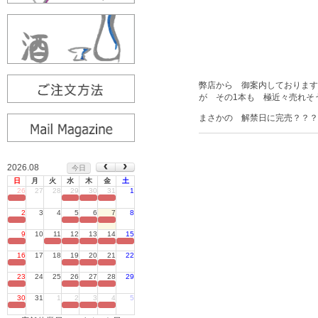
弊店から 御案内しております
が その1本も 極近々売れそ
まさかの 解禁日に完売？？？
2026.08
今日
日
月
火
水
木
金
土
26
27
28
29
30
31
1
定休日
2
3
4
5
6
7
8
定休日
9
10
11
12
13
14
15
定休日
16
17
18
19
20
21
22
定休日
23
24
25
26
27
28
29
定休日
30
31
1
2
3
4
5
定休日