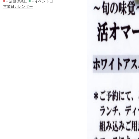
■
＝店舗休業日
■
＝イベント日
営業日カレンダー