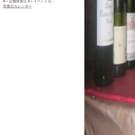
■
＝店舗休業日
■
＝イベント日
営業日カレンダー