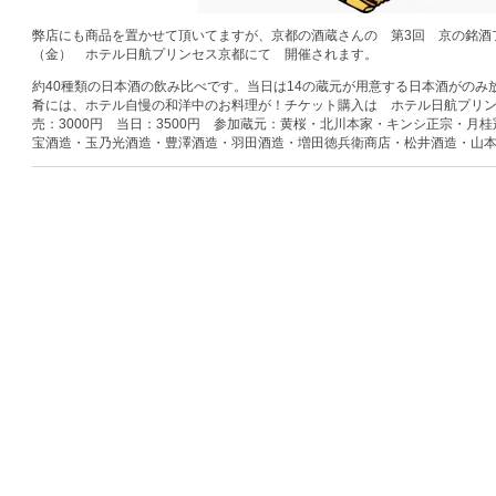
弊店にも商品を置かせて頂いてますが、京都の酒蔵さんの 第3回 京の銘酒フ
（金） ホテル日航プリンセス京都にて 開催されます。
約40種類の日本酒の飲み比べです。当日は14の蔵元が用意する日本酒がのみ
肴には、ホテル自慢の和洋中のお料理が！チケット購入は ホテル日航プリンセス 
売：3000円 当日：3500円 参加蔵元：黄桜・北川本家・キンシ正宗・月
宝酒造・玉乃光酒造・豊澤酒造・羽田酒造・増田徳兵衛商店・松井酒造・山