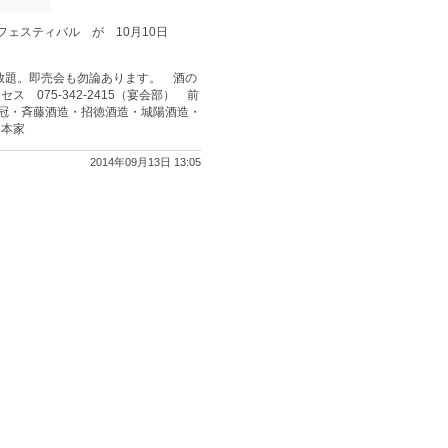
ェスティバル が 10月10日
放題。即売会も勿論あります。 酒の
075-342-2415（宴会部） 前
桂冠・斉藤酒造・招徳酒造・城陽酒造・
本本家
2014年09月13日 13:05