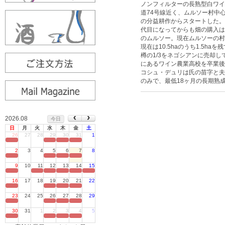
ノンフィルターの長熟型白ワイ
道74号線近く、ムルソー村中
の分益耕作からスタートした。
代目になってからも畑の購入は
のムルソー。現在ムルソーの村
現在は10.5haのうち1.5
樽の1/3をネゴシアンに売却
にあるワイン農業高校を卒業後
コシュ・デュリは氏の苗字と夫
のみで、最低18ヶ月の長期熟
2026.08
今日
日
月
火
水
木
金
土
26
27
28
29
30
31
1
定休日
2
3
4
5
6
7
8
定休日
9
10
11
12
13
14
15
定休日
16
17
18
19
20
21
22
定休日
23
24
25
26
27
28
29
定休日
30
31
1
2
3
4
5
定休日