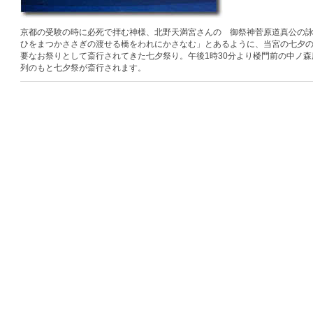
京都の受験の時に必死で拝む神様、北野天満宮さんの 御祭神菅原道真公の
ひをまつかささぎの渡せる橋をわれにかさなむ」とあるように、当宮の七夕
要なお祭りとして斎行されてきた七夕祭り。午後1時30分より楼門前の中ノ
列のもと七夕祭が斎行されます。