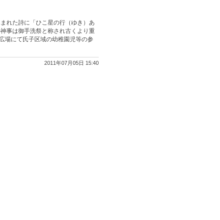
詠まれた詩に「ひこ星の行（ゆき）あ
の神事は御手洗祭と称され古くより重
森広場にて氏子区域の幼稚園児等の参
2011年07月05日 15:40