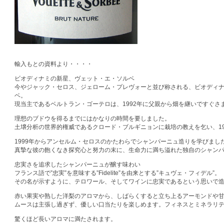
輸入もとの資料より・・・・
ビオディナミの新星、ヴェット・エ・ソルベ
今やジャック・セロス、ジェローム・プレヴォーと並び称される、ビオディ
ベ。
現当主であるベルトラン・ゴーテロは、1992年に父親から畑を継いですぐさ
理想のブドウを得るまでにはかなりの時間を要しました。
土壌分析の世界的権威であるクロード・ブルギニョンに栽培の教えを乞い、19
1999年からアンセルム・セロスのかたわらでシャンパーニュ造りを学びまし
真摯な彼の飽くなき探究心と努力の末に、生命力に満ち溢れた独自のシャン
忠実さを追求したシャンパーニュが醸す味わい
フランス語で”忠実”を意味する”Fidelite”を由来とする”キュヴェ・フィデル”。
その名が示すように、テロワール、そしてワインに忠実であるという思いで
赤い果実や熟した洋梨のアロマから、しばらくすると立ち上るアーモンドや
ムースは主張し過ぎず、優しい口当たりを楽しめます。フィネスとミネラリ
驚くほど長いアロマに満たされます。