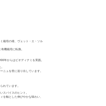
ナミ栽培の雄、ヴェット・エ・ソル
ま有機栽培に転換。
98年からはビオディナミを実践。
た。
パーニュを世に送り出しています。
造られています。
甘いスパイスのヒント。
ティを軸とした伸びやかな味わい、