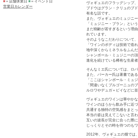
■
＝店舗休業日
■
＝イベント日
ヴォギュエのフラッグシップ、
営業日カレンダー
ブドウはグラン・クリュのブド
有名な話です。
また、ヴォギュエのミュジニー
「ミュジニー・ブラン」という
まだ樹齢が若すぎるという理由
れています。
そのようなこだわりについて、
「ワインのボディは技術で造れ
地中深くからミネラルをふんだ
シャンボール・ミュジニーの頂
進化を続けている稀有な生産者
そんなミエ氏については、ロバ
また、パーカー氏は著書である
「ここはシャンボール・ミュジ
「間違いなくブルゴーニュのブ
ルロワやデュガ＝ピイなどに並
ヴォギュエのワインは華やかな
ワインのほうから飲み手に近づ
共通する独特の空気感をまとっ
本当の姿は見えてこないと言わ
互いの波長が完全に合った際に
じっくりとその時を待つのもワ
2012年、ヴォギュエの畑で