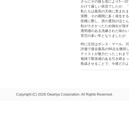
さらにその後も雹により5～1
かけて厳しい状況でしたが、「8
私たちは最高の天候に恵まれま
実際、その期間に多く発生する
収穫に際し、房の選別がほとん
粒が小さかったため抽出が強す
透明感のある洗練された味わい
苦労の多い年となりましたが、
特に注目はボンヌ・マール。2
評価で過去最高の96点を獲得し
テイストが魅力だったこれまで
複雑で緊張感のある引き締まっ
熟成させることで、今後どのよ
Copyright (C) 2026 Owariya Corporation. All Rights Reserved.