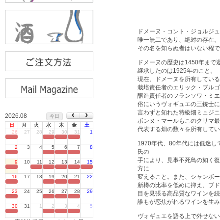
ドメーヌ・コント・ジョルジュ
唯一無二であり、絶対の存在。
その名を知らぬ者はいない程で
ドメーヌの歴史は1450年ま
継承したのは1925年のこと。
現在、ドメーヌを所有している
栽培責任者のエリック・ブルゴ
醸造責任者のフランソワ・ミエ
俗にいうヴォギュエの三銃士に
言わずと知れた特級畑ミュジニーの
2026.08
今日
ボンヌ・マールもこのクリマ最大
日
月
火
水
木
金
土
代表する畑の数々を所有してい
26
27
28
29
30
31
1
定休日
1970年代、80年代には低迷
2
3
4
5
6
7
8
氏の
定休日
手により、見事不死鳥の如く復
9
10
11
12
13
14
15
定休日
方に
変えること。また、シャンボー
16
17
18
19
20
21
22
定休日
新樽の比率を低めに抑え、ブド
23
24
25
26
27
28
29
目を見張る高品質なワインを続
定休日
誰もが恋焦がれるワインを生み
30
31
1
2
3
4
5
定休日
ヴォギュエを語る上で外せない