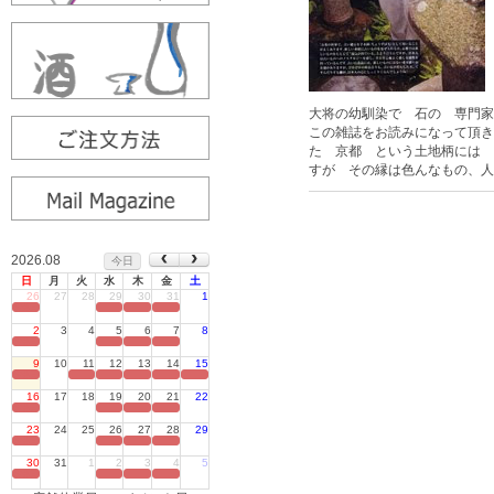
大将の幼馴染で 石の 専門
この雑誌をお読みになって頂き
た 京都 という土地柄には 
すが その縁は色んなもの、人
2026.08
今日
日
月
火
水
木
金
土
26
27
28
29
30
31
1
定休日
2
3
4
5
6
7
8
定休日
9
10
11
12
13
14
15
定休日
16
17
18
19
20
21
22
定休日
23
24
25
26
27
28
29
定休日
30
31
1
2
3
4
5
定休日