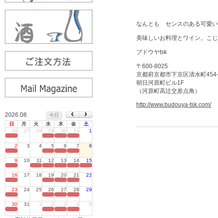
なんとも センスのある可愛い
美味しいお料理とワイン。こじ
ブドウヤtsk
〒600-8025
京都府京都市下京区清水町454-
朝日河原町ビル1F
（河原町高辻交差点角）
http://www.budouya-tsk.com/
2026.08
今日
日
月
火
水
木
金
土
26
27
28
29
30
31
1
定休日
2
3
4
5
6
7
8
定休日
9
10
11
12
13
14
15
定休日
16
17
18
19
20
21
22
定休日
23
24
25
26
27
28
29
定休日
30
31
1
2
3
4
5
定休日