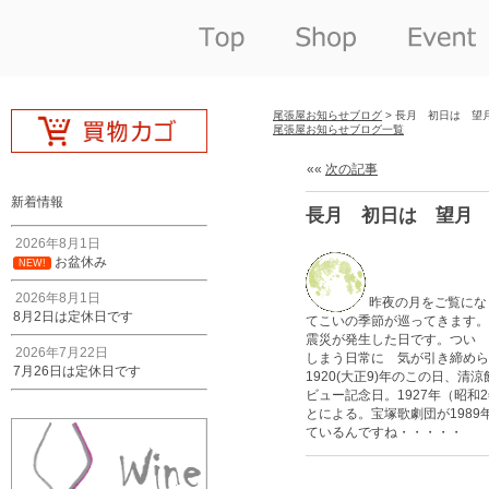
尾張屋お知らせブログ
> 長月 初日は 望
尾張屋お知らせブログ一覧
««
次の記事
新着情報
長月 初日は 望月
2026年8月1日
お盆休み
NEW!
2026年8月1日
昨夜の月をご覧にな
8月2日は定休日です
てこいの季節が巡ってきます。 
震災が発生した日です。つい 
2026年7月22日
しまう日常に 気が引き締めら
7月26日は定休日です
1920(大正9)年のこの日
ビュー記念日。1927年（昭
とによる。宝塚歌劇団が198
ているんですね・・・・・