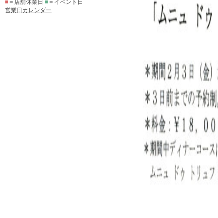
■
＝店舗休業日
■
＝イベント日
営業日カレンダー