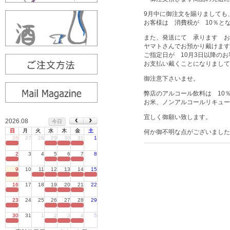
9月中に御注文を賜りましても
お客様は 消費税が 10％と
また、発送にて 承ります 
ヤマトさんでお預かり戴けます
ご指定日が 10月3日以降の
お支払い戴くことになりまして
御注意下さいませ。
弊店のアルコール飲料は 1
お米、ノンアルコールリキュー
宜しく御願い致します。
2026.08
今日
日
月
火
水
木
金
土
何か御不明な点がございました
26
27
28
29
30
31
1
定休日
2
3
4
5
6
7
8
定休日
9
10
11
12
13
14
15
定休日
16
17
18
19
20
21
22
定休日
23
24
25
26
27
28
29
定休日
30
31
1
2
3
4
5
定休日