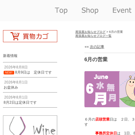
尾張屋お知らせブログ
> 6月の営業
尾張屋お知らせブログ一覧
««
次の記事
新着情報
6月の営業
2026年8月8日
8月9日は 定休日です
NEW!
2026年8月1日
お盆休み
2026年8月1日
8月2日は定休日です
６月の
店頭営業
日は ２日、３日
す
事務所定休日
は 1日、