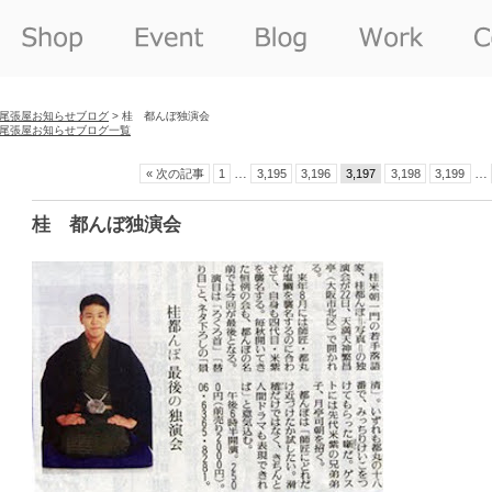
尾張屋お知らせブログ
> 桂 都んぼ独演会
尾張屋お知らせブログ一覧
…
…
« 次の記事
1
3,195
3,196
3,197
3,198
3,199
桂 都んぼ独演会