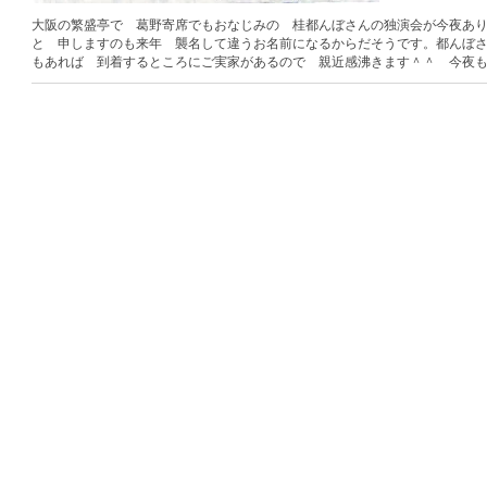
大阪の繁盛亭で 葛野寄席でもおなじみの 桂都んぼさんの独演会が今夜あ
と 申しますのも来年 襲名して違うお名前になるからだそうです。都んぼさ
もあれば 到着するところにご実家があるので 親近感沸きます＾＾ 今夜も