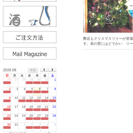
弊店もクリスマスツリーが登場
す。表の壁にはどでかい リー
2026.08
今日
日
月
火
水
木
金
土
26
27
28
29
30
31
1
定休日
2
3
4
5
6
7
8
定休日
9
10
11
12
13
14
15
定休日
16
17
18
19
20
21
22
定休日
23
24
25
26
27
28
29
定休日
30
31
1
2
3
4
5
定休日