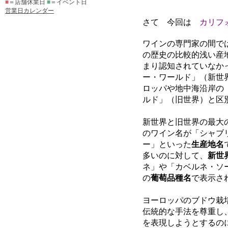
■
＝店舗休業日
■
＝イベント日
営業日カレンダー