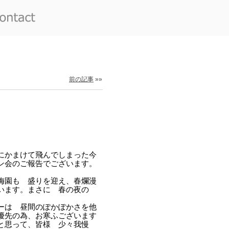
前の記事
»»