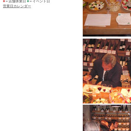
■
＝店舗休業日
■
＝イベント日
営業日カレンダー