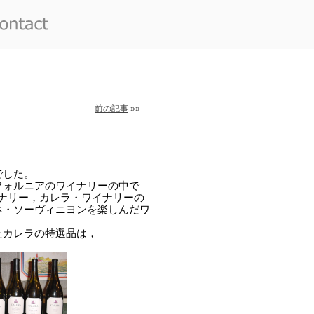
前の記事
»»