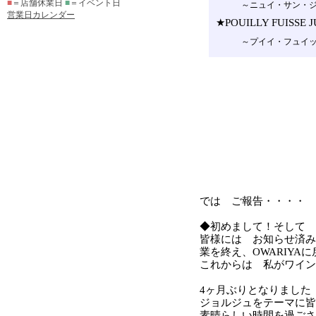
■
＝店舗休業日
■
＝イベント日
営業日カレンダー