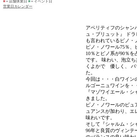
■
＝店舗休業日
■
＝イベント日
営業日カレンダー