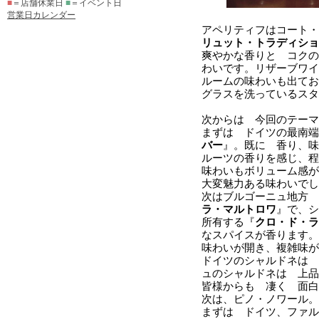
■
＝店舗休業日
■
＝イベント日
営業日カレンダー