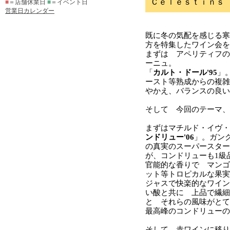
■
＝店舗休業日
■
＝イベント日
営業日カレンダー