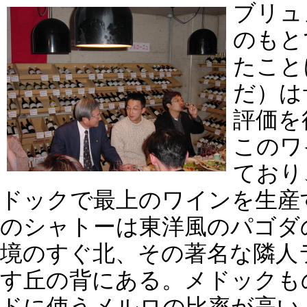
ブリュ
のもと
たこと
だ）は
評価を
このワ
ており
ドックで最上のワインを生産
のシャトーは東洋風のパゴダ
境のすぐ北、その著名な隣人
す丘の背にある。メドックも