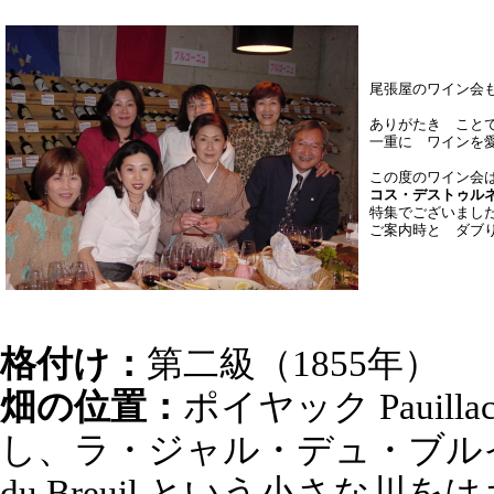
尾張屋のワイン会
ありがたき こと
一重に ワインを
この度のワイン会
コス・デストゥルネル 
特集でございまし
ご案内時と ダブ
格付け：
第二級（1855年）
畑の位置：
ポイヤック Pauill
し、ラ・ジャル・デュ・ブルイユ L
du Breuil という小さな川