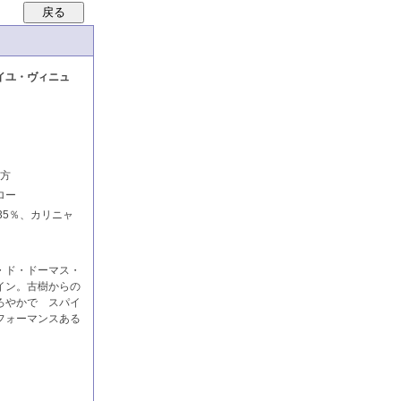
イユ・ヴィニュ
地方
ロー
35％、カリニャ
・ド・ドーマス・
イン。古樹からの
ろやかで スパイ
フォーマンスある