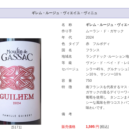
ギレム・ルージュ・ヴィエイユ・ヴィニュ
名 称
ギレム・ルージュ・ヴィエ
作り手
ムーラン・ド・ガサック
年 代
2024
色 タイプ
赤 フルボディ
国 名
フランス
地域名
ラングドック･ルーション
等 級
ヴァン・ド・ペイ・ド・レ
セパージュ
シラー45％、グルナッシュ
ン10％、サンソー10％
容 量
750
特 徴
南フランスを代表するマス
ガサックの造るデイリーワ
葡萄を使用し タンニンま
シーな風味を持つコストパ
味わいです。
備 考
販売価格
1,595
円
[税込]
[5171]