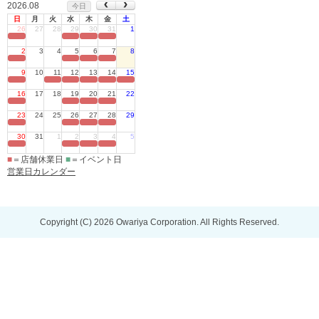
2026.08
今日
日
月
火
水
木
金
土
26
27
28
29
30
31
1
定休日
2
3
4
5
6
7
8
定休日
9
10
11
12
13
14
15
定休日
16
17
18
19
20
21
22
定休日
23
24
25
26
27
28
29
定休日
30
31
1
2
3
4
5
定休日
■
＝店舗休業日
■
＝イベント日
営業日カレンダー
Copyright (C) 2026 Owariya Corporation. All Rights Reserved.