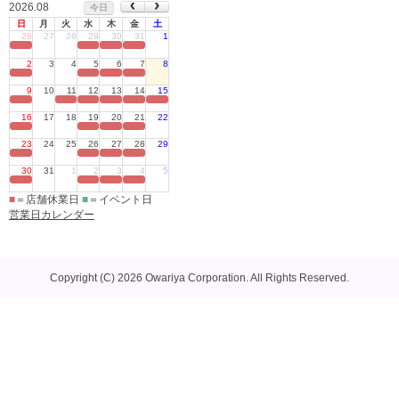
2026.08
今日
日
月
火
水
木
金
土
26
27
28
29
30
31
1
定休日
2
3
4
5
6
7
8
定休日
9
10
11
12
13
14
15
定休日
16
17
18
19
20
21
22
定休日
23
24
25
26
27
28
29
定休日
30
31
1
2
3
4
5
定休日
■
＝店舗休業日
■
＝イベント日
営業日カレンダー
Copyright (C) 2026 Owariya Corporation. All Rights Reserved.