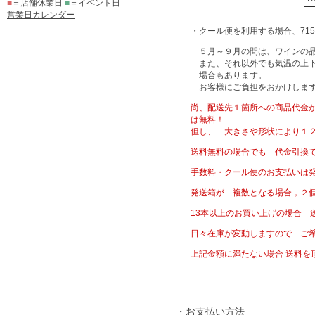
■
＝店舗休業日
■
＝イベント日
営業日カレンダー
・クール便を利用する場合、71
５月～９月の間は、ワインの品
また、それ以外でも気温の上下
場合もあります。
お客様にご負担をおかけします
尚、配送先１箇所への商品代金が5
は無料！
但し、 大きさや形状により１
送料無料の場合でも 代金引換
手数料・クール便のお支払いは
発送箱が 複数となる場合，２
13本以上のお買い上げの場合 
日々在庫が変動しますので ご
上記金額に満たない場合 送料を
・お支払い方法