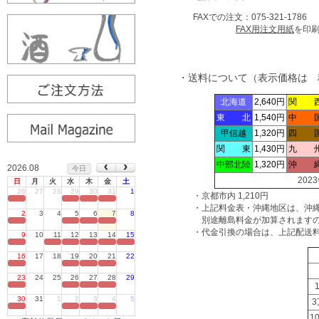
FAXでの注文：075-321-1786
FAX用注文用紙
を印
・送料について（表示価格は 
北海道
2,640円
関 
東 北
1,540円
中 
甲信越
1,320円
四 
関 東
1,430円
九 
中部北陸
1,320円
沖 
2026.08
今日
202
日
月
火
水
木
金
土
26
27
28
29
30
31
1
・京都市内 1,210円
定休日
・上記料金表・沖縄地区は、沖
2
3
4
5
6
7
8
別途離島料金が加算されますの
定休日
・代金引換の場合は、上記配送
9
10
11
12
13
14
15
定休日
16
17
18
19
20
21
22
定休日
23
24
25
26
27
28
29
定休日
30
31
1
2
3
4
5
定休日
1