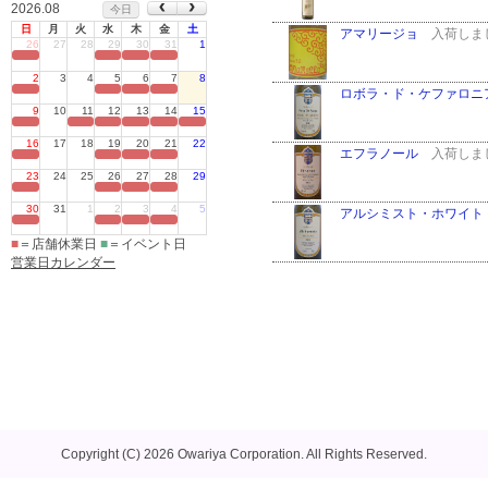
2026.08
今日
日
月
火
水
木
金
土
26
27
28
29
30
31
1
定休日
2
3
4
5
6
7
8
定休日
9
10
11
12
13
14
15
定休日
16
17
18
19
20
21
22
定休日
23
24
25
26
27
28
29
定休日
30
31
1
2
3
4
5
定休日
■
＝店舗休業日
■
＝イベント日
営業日カレンダー
Copyright (C) 2026 Owariya Corporation. All Rights Reserved.