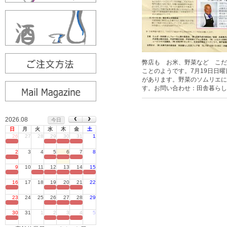
弊店も お米、野菜など こだ
ことのようです。7月19日日曜
があります。野菜のソムリエに
す。お問い合わせ：田舎暮らし交
2026.08
今日
日
月
火
水
木
金
土
26
27
28
29
30
31
1
定休日
2
3
4
5
6
7
8
定休日
9
10
11
12
13
14
15
定休日
16
17
18
19
20
21
22
定休日
23
24
25
26
27
28
29
定休日
30
31
1
2
3
4
5
定休日