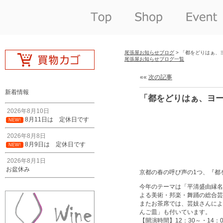
尾張屋お知らせブログ
> 「都をどりはぁ、
尾張屋お知らせブログ一覧
««
次の記事
新着情報
「都をどりはぁ、ヨ
2026年8月10日
8月11日は 定休日です
NEW!
2026年8月8日
8月9日は 定休日です
NEW!
2026年8月1日
お盆休み
京都の春の呼び声の1つ、『都
今年のテーマは「平清盛由縁名
よる美術・邦楽・舞踊の総合芸
またお茶席では、芸妓さんによ
んご皿」も付いています。
【開演時間】12：30～・14：0