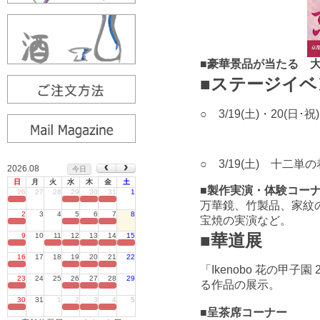
■豪華景品が当たる 
■ステージイベ
○ 3/19(土)・20(日･
○ 3/19(土
) 十二単の着
2026.08
今日
日
月
火
水
木
金
土
■製作実演・体験コー
26
27
28
29
30
31
1
定休日
万華鏡、竹製品、家紋
2
3
4
5
6
7
8
宝焼の実演など。
定休日
■華道展
9
10
11
12
13
14
15
定休日
16
17
18
19
20
21
22
定休日
「Ikenobo 花の甲
23
24
25
26
27
28
29
る作品の展示。
定休日
30
31
1
2
3
4
5
定休日
■呈茶席コーナー