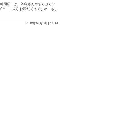
町周辺には 酒蔵さんがちらほらご
0＾ こんなお顔だそうですが もし
2010年02月08日 11:14