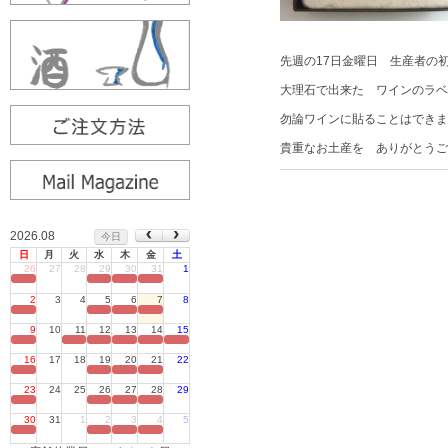
先週の17日金曜日 生産者の
大理石で出来た ワインのラベ
勿論ワインに貼ることはできま
貴重なお土産を ありがとうご
2026.08
今日
日
月
火
水
木
金
土
26
27
28
29
30
31
1
定休日
2
3
4
5
6
7
8
定休日
9
10
11
12
13
14
15
定休日
16
17
18
19
20
21
22
定休日
23
24
25
26
27
28
29
定休日
30
31
1
2
3
4
5
定休日