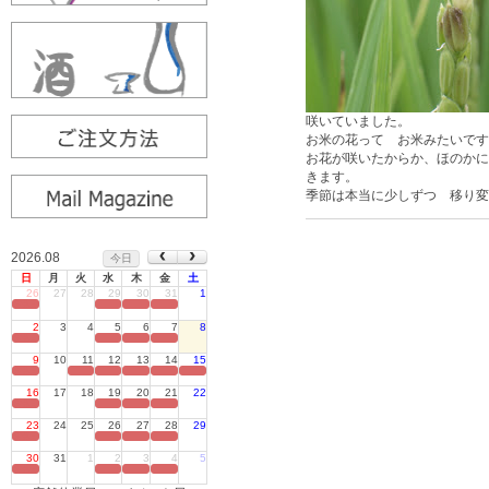
咲いていました。
お米の花って お米みたいです
お花が咲いたからか、ほのかに
きます。
季節は本当に少しずつ 移り変
2026.08
今日
日
月
火
水
木
金
土
26
27
28
29
30
31
1
定休日
2
3
4
5
6
7
8
定休日
9
10
11
12
13
14
15
定休日
16
17
18
19
20
21
22
定休日
23
24
25
26
27
28
29
定休日
30
31
1
2
3
4
5
定休日