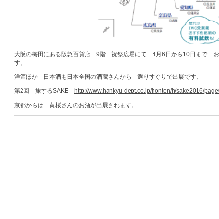
大阪の梅田にある阪急百貨店 9階 祝祭広場にて 4月6日から10日まで 
す。
洋酒ほか 日本酒も日本全国の酒蔵さんから 選りすぐりで出展です。
第2回 旅するSAKE
http://www.hankyu-dept.co.jp/honten/h/sake2016/page
京都からは 黄桜さんのお酒が出展されます。