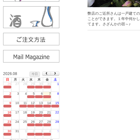
弊店のご近所さんは一戸建ての
ことができます。１年中何かし
てます。さざんかの宿～♪
2026.08
今日
日
月
火
水
木
金
土
26
27
28
29
30
31
1
定休日
2
3
4
5
6
7
8
定休日
9
10
11
12
13
14
15
定休日
16
17
18
19
20
21
22
定休日
23
24
25
26
27
28
29
定休日
30
31
1
2
3
4
5
定休日