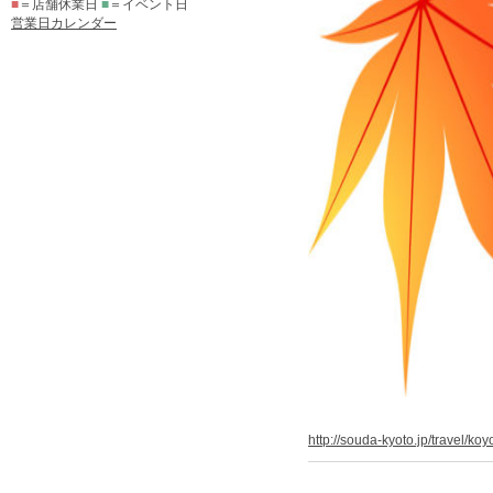
■
＝店舗休業日
■
＝イベント日
営業日カレンダー
http://souda-kyoto.jp/travel/koy