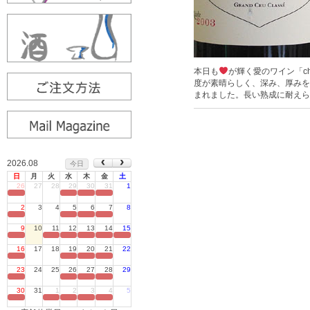
本日も
が輝く愛のワイン「c
度が素晴らしく、深み、厚みを
まれました。長い熟成に耐えら
2026.08
今日
日
月
火
水
木
金
土
26
27
28
29
30
31
1
定休日
2
3
4
5
6
7
8
定休日
9
10
11
12
13
14
15
定休日
16
17
18
19
20
21
22
定休日
23
24
25
26
27
28
29
定休日
30
31
1
2
3
4
5
定休日