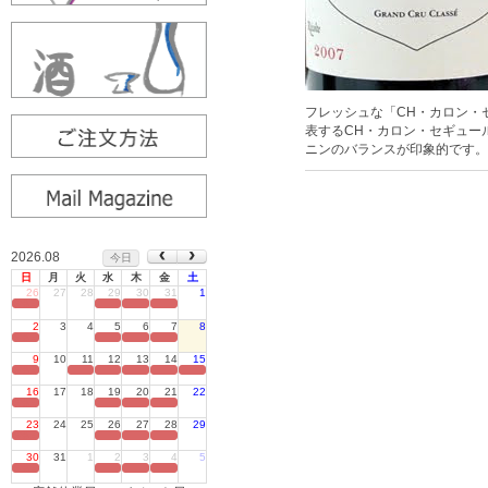
フレッシュな「CH・カロン・
表するCH・カロン・セギュー
ニンのバランスが印象的です。￥
2026.08
今日
日
月
火
水
木
金
土
26
27
28
29
30
31
1
定休日
2
3
4
5
6
7
8
定休日
9
10
11
12
13
14
15
定休日
16
17
18
19
20
21
22
定休日
23
24
25
26
27
28
29
定休日
30
31
1
2
3
4
5
定休日