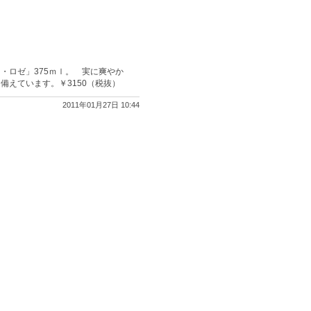
・ロゼ」375ｍｌ。 実に爽やか
えています。￥3150（税抜）
2011年01月27日 10:44