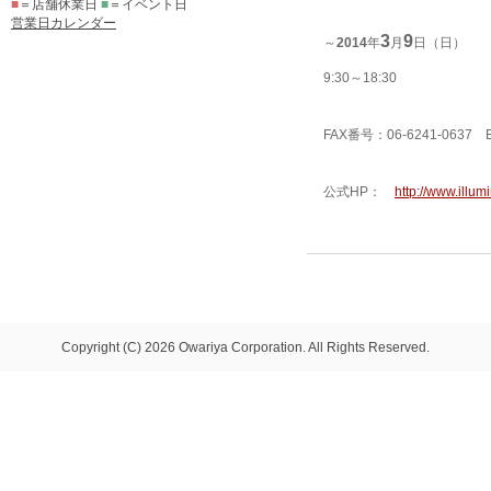
■
＝店舗休業日
■
＝イベント日
営業日カレンダー
3
9
～
2014
年
月
日（日） 
9:30～18:30
FAX番号：06-6241-0637
公式HP：
http://www.illumi
Copyright (C) 2026 Owariya Corporation. All Rights Reserved.