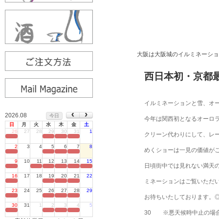
大阪は大阪城のイルミネーショ
西日本初・京都最
イルミネーションと雪、オ
2026.08
今日
今年は関西初となるオーロ
日
月
火
水
木
金
土
26
27
28
29
30
31
1
クリーン代わりにして、レ
定休日
2
3
4
5
6
7
8
めくショーは一見の価値が
定休日
9
10
11
12
13
14
15
日頃街中では見れ
ない満天
定休日
16
17
18
19
20
21
22
ミネーションはご覧いただ
定休日
23
24
25
26
27
28
29
定休日
お待ちいたしております。
30
31
1
2
3
4
5
定休日
30
※悪天候時中止の場