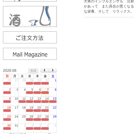
大将のインフルエンザも 注射
があって また具合が悪くなる
な栄養、そして リラックス。
2026.08
今日
日
月
火
水
木
金
土
26
27
28
29
30
31
1
定休日
2
3
4
5
6
7
8
定休日
9
10
11
12
13
14
15
定休日
16
17
18
19
20
21
22
定休日
23
24
25
26
27
28
29
定休日
30
31
1
2
3
4
5
定休日