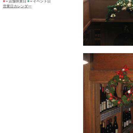
■
＝店舗休業日
■
＝イベント日
営業日カレンダー