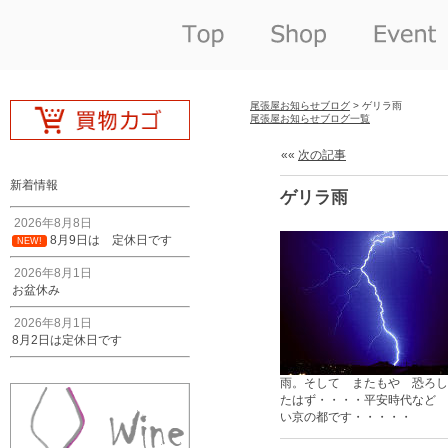
尾張屋お知らせブログ
> ゲリラ雨
尾張屋お知らせブログ一覧
««
次の記事
新着情報
ゲリラ雨
2026年8月8日
8月9日は 定休日です
NEW!
2026年8月1日
お盆休み
2026年8月1日
8月2日は定休日です
雨。そして またもや 恐ろし
たはず・・・・平安時代など 
い京の都です・・・・・